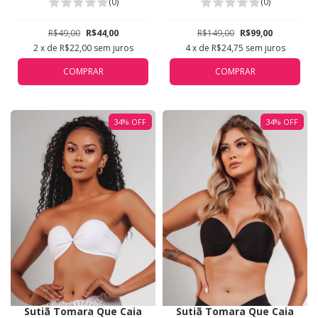
Valisere Bronze 44213
5311
(0)
(0)
R$49,00
R$44,00
R$149,00
R$99,00
2
x de
R$22,00
sem juros
4
x de
R$24,75
sem juros
COMPRAR
COMPRAR
34
%
OFF
34
%
OFF
Sutiã Tomara Que Caia
Sutiã Tomara Que Caia